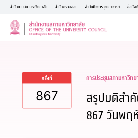
Skip
สำนักงานสภามหาวิทยาลัย
สำนักตรวจสอบ
สำนักกิจการวุฒยาจารย์
ข้อบังค
to
content
การประชุมสภามหาวิทย
ครั้งที่
867
สรุปมติสำค
867 วันพฤห