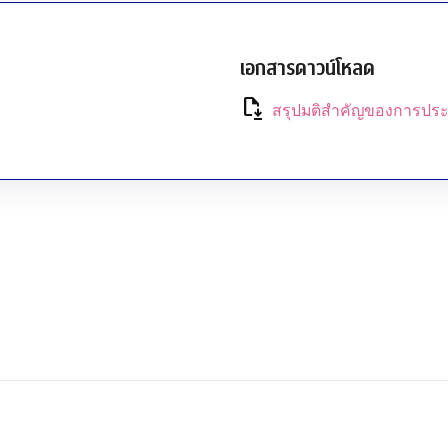
เอกสารดาวน์โหลด
file_save
สรุปมติสำคัญของการประ